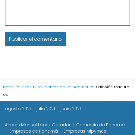
Notas Politicas
Presidentes de Latinoamérica
Nicolás Maduro
es
agosto 2021
julio 2021
junio 2021
Andrés Manuel López Obrador
Comercio de Panamá
Empresas de Panamá
Empresas Mipymes