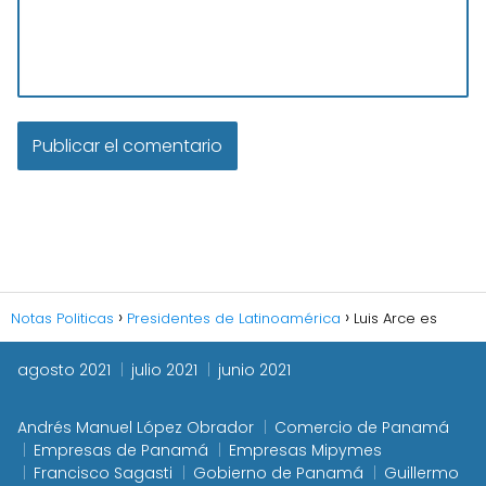
Notas Politicas
Presidentes de Latinoamérica
Luis Arce es
agosto 2021
julio 2021
junio 2021
Andrés Manuel López Obrador
Comercio de Panamá
Empresas de Panamá
Empresas Mipymes
Francisco Sagasti
Gobierno de Panamá
Guillermo