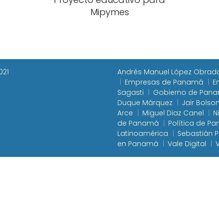
Mipymes
021
Andrés Manuel López Obrad
Empresas de Panamá
E
Sagasti
Gobierno de Pan
Duque Márquez
Jair Bolso
Arce
Miguel Diaz Canel
N
de Panamá
Política de P
Latinoamérica
Sebastián P
en Panamá
Vale Digital
V