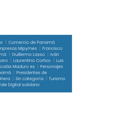
or
Comercio de Panamá
mpresas Mipymes
Francisco
amá
Guillermo Lasso
Iván
naro
Laurentino Cortizo
Luis
icolás Maduro es
Personajes
anamá
Presidentes de
iñera
Sin categoría
Turismo
ale Digital solidario